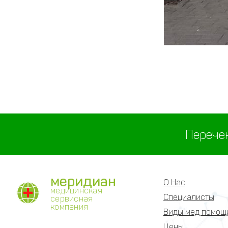
Перече
меридиан
О Нас
медицинская
Специалисты
сервисная
компания
Виды мед помощ
Цены