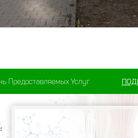
нь Предоставляемых Услуг
ПОД
и