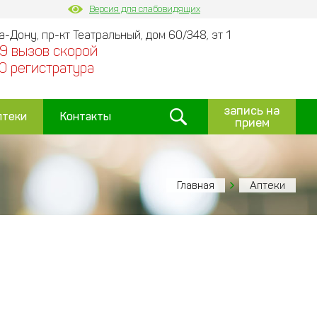
Версия для слабовидящих
на-Дону, пр-кт Театральный, дом 60/348, эт 1
9 вызов скорой
0 регистратура
запись на
птеки
Контакты
прием
Главная
Аптеки